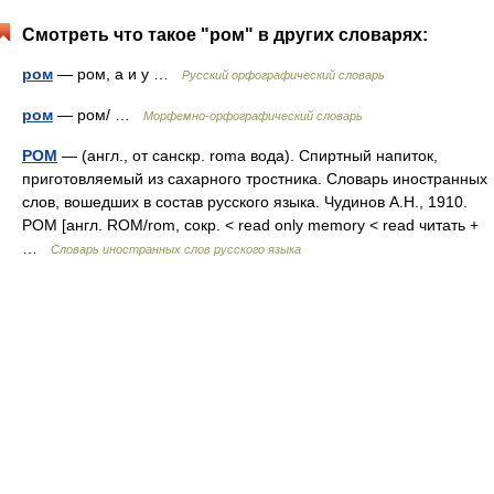
Смотреть что такое "ром" в других словарях:
ром
— ром, а и у …
Русский орфографический словарь
ром
— ром/ …
Морфемно-орфографический словарь
РОМ
— (англ., от санскр. roma вода). Спиртный напиток,
приготовляемый из сахарного тростника. Словарь иностранных
слов, вошедших в состав русского языка. Чудинов А.Н., 1910.
РОМ [англ. ROM/rom, сокр. < read only memory < read читать +
…
Словарь иностранных слов русского языка