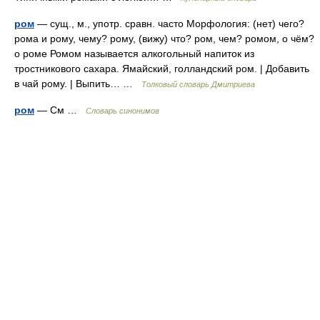
ром
— сущ., м., употр. сравн. часто Морфология: (нет) чего?
рома и рому, чему? рому, (вижу) что? ром, чем? ромом, о чём?
о роме Ромом называется алкогольный напиток из
тростникового сахара. Ямайский, голландский ром. | Добавить
в чай рому. | Выпить… …
Толковый словарь Дмитриева
ром
— См …
Словарь синонимов