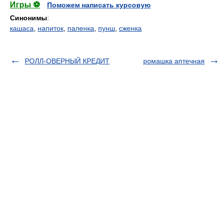
Игры ⚽
Поможем написать курсовую
Синонимы
:
кашаса
,
напиток
,
паленка
,
пунш
,
сженка
РОЛЛ-ОВЕРНЫЙ КРЕДИТ
ромашка аптечная