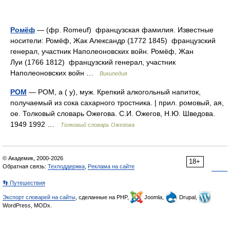
Ромёф
— (фр. Romeuf) французская фамилия. Известные
носители: Ромёф, Жак Александр (1772 1845) французский
генерал, участник Наполеоновских войн. Ромёф, Жан
Луи (1766 1812) французский генерал, участник
Наполеоновских войн …
Википедия
РОМ
— РОМ, а ( у), муж. Крепкий алкогольный напиток,
получаемый из сока сахарного тростника. | прил. ромовый, ая,
ое. Толковый словарь Ожегова. С.И. Ожегов, Н.Ю. Шведова.
1949 1992 …
Толковый словарь Ожегова
© Академик, 2000-2026
18+
Обратная связь:
Техподдержка
,
Реклама на сайте
👣 Путешествия
Экспорт словарей на сайты
, сделанные на PHP,
Joomla,
Drupal,
WordPress, MODx.