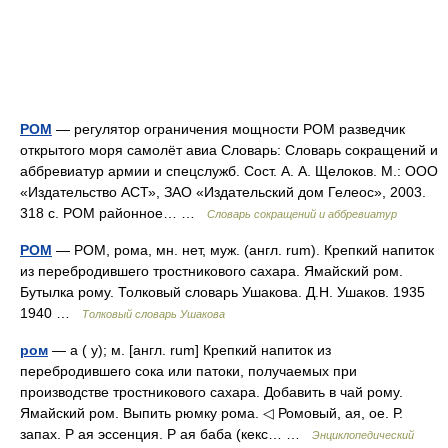
РОМ
— регулятор ограничения мощности РОМ разведчик
открытого моря самолёт авиа Словарь: Словарь сокращений и
аббревиатур армии и спецслужб. Сост. А. А. Щелоков. М.: ООО
«Издательство АСТ», ЗАО «Издательский дом Гелеос», 2003.
318 с. РОМ районное… …
Словарь сокращений и аббревиатур
РОМ
— РОМ, рома, мн. нет, муж. (англ. rum). Крепкий напиток
из перебродившего тростникового сахара. Ямайский ром.
Бутылка рому. Толковый словарь Ушакова. Д.Н. Ушаков. 1935
1940 …
Толковый словарь Ушакова
ром
— а ( у); м. [англ. rum] Крепкий напиток из
перебродившего сока или патоки, получаемых при
производстве тростникового сахара. Добавить в чай рому.
Ямайский ром. Выпить рюмку рома. ◁ Ромовый, ая, ое. Р.
запах. Р ая эссенция. Р ая баба (кекс… …
Энциклопедический